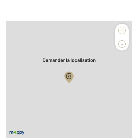
Afficher sur la carte :
+
Agence
Biens vendus
-
Demander la localisation
Vue globale
2
Surface totale : 40 m
À savoir
Barèmes d'honoraires de l'agence
Pour consulter les barèmes d'honoraires de l'agence,